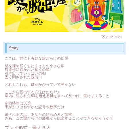
2022.07.28
Story
ここは、世にも奇妙な鍵だらけの部屋
壁を埋め尽くすたくさんの小さな扉
無造作に置かれた多くの箱
引き出しでいっぱいの棚
固く閉ざされた脱出口
どれもこれも、鍵がかかっていて開かない
ここから脱出する方法はただ1つ
室内に隠された60を超える鍵をすべて見つけ、開けまくること
制限時間は30分
手がかりはわずかな記号や数字だけ
試されるのは、あなたのひらめきと探索
さあ、この鍵だらけの部屋から脱出することができるだろうか？
プレイ形式：最大６人