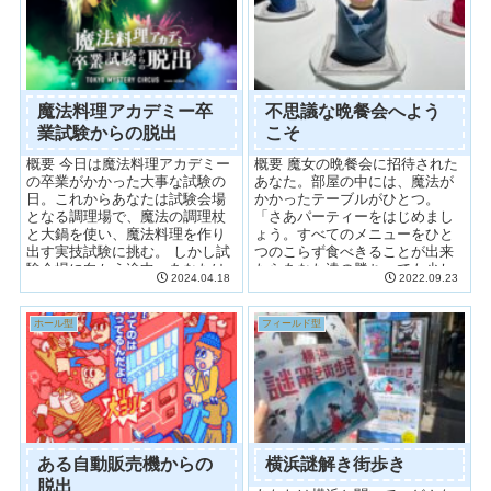
魔法料理アカデミー卒
不思議な晩餐会へよう
業試験からの脱出
こそ
概要 今日は魔法料理アカデミー
概要 魔女の晩餐会に招待された
の卒業がかかった大事な試験の
あなた。部屋の中には、魔法が
日。これからあなたは試験会場
かかったテーブルがひとつ。
となる調理場で、魔法の調理杖
「さあパーティーをはじめまし
と大鍋を使い、魔法料理を作り
ょう。すべてのメニューをひと
出す実技試験に挑む。 しかし試
つのこらず食べきることが出来
験会場に向かう途中、あなたは
たらあなた達の勝ち。でも少し
2024.04.18
2022.09.23
一輪の青い花を踏んで花粉を...
でも残したら、魔法でネズミに
なって...
ホール型
フィールド型
ある自動販売機からの
横浜謎解き街歩き
脱出