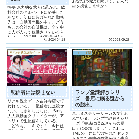
あなたは横浜と聞いて、どんな
街を想像しますか？
概要 魅力的な求人に惹かれ、飲
料会社のアルバイトに応募した
あなた。初日に告げられた勤務
先は「自動販売機の中」。どう
もこの会社の自販機は、全て中
に人が入って稼働させているら
しい。「30分間、お客様の注文
2024.04.18
2022.09.28
通りにドリンクを提供する。簡
単な...
リアル体験型脱出ゲーム
フィールド型
配信者には殺せない
ランプ堂謎解きシリー
ズ「書店に眠る謎から
リアル脱出ゲーム吉祥寺店で行
の脱出」
われている、「配信者には殺せ
ない」に参加しました。 Story
東京ミステリーサーカスで行わ
大人気動画クリエイターが、ア
れている、ランプ堂謎解きシリ
トリエで生配信をしている。
ーズ「書店に眠る謎からの脱
「どうも、ユキです！ 今日は
出」に参加しました。これは
待ちに待った油絵の新作発表を
TMCの一角に設けられたセレク
行います！」一...
トされた書籍や雑貨を扱う書店