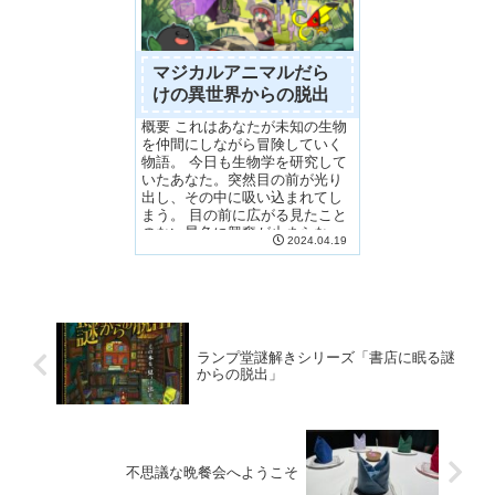
マジカルアニマルだら
けの異世界からの脱出
概要 これはあなたが未知の生物
を仲間にしながら冒険していく
物語。 今日も生物学を研究して
いたあなた。突然目の前が光り
出し、その中に吸い込まれてし
まう。 目の前に広がる見たこと
のない景色に興奮が止まらな
2024.04.19
い。鉛筆のようなオタ...
ランプ堂謎解きシリーズ「書店に眠る謎
からの脱出」
不思議な晩餐会へようこそ