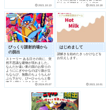
行われる謎解きイベントです。
2021.10.13
2021.10.18
キットを受け取って、書店の内
外にある「物語の...
ホール型
リアル体験型脱出ゲーム
びっくり謎射的場から
はじめまして
の脱出
謎解きを始めたきっかけなどを
お伝えします。
ストーリー ある日その街に、突
然不思議な建物が現れました。
なんだか遠い東の国のお祭りの
ようににぎやかなのぼり旗が立
ちならび、無数のちょうちんが
ぶら下がり、ぴーひゃららと祭
囃子が聞こえてきます。そこ
2024.05.07
2021.10.01
へ、あのクセの強い声が聞こえ
てきたの...
ホール型