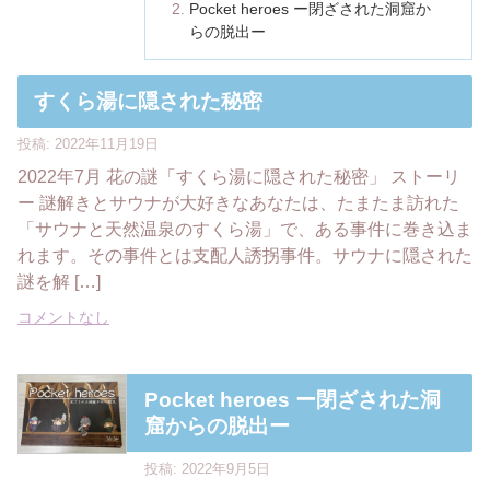
Pocket heroes ー閉ざされた洞窟か
らの脱出ー
すくら湯に隠された秘密
投稿: 2022年11月19日
2022年7月 花の謎「すくら湯に隠された秘密」 ストーリ
ー 謎解きとサウナが大好きなあなたは、たまたま訪れた
「サウナと天然温泉のすくら湯」で、ある事件に巻き込ま
れます。その事件とは支配人誘拐事件。サウナに隠された
謎を解 […]
コメントなし
Pocket heroes ー閉ざされた洞
窟からの脱出ー
投稿: 2022年9月5日