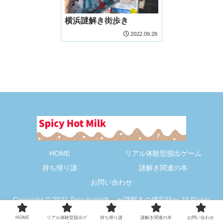
横浜謎解き街歩き
2022.09.28
HOME
リアル体験型脱出ゲーム
持ち帰り謎
謎解き関連の本
お問い合わせ
Copyright © 2021 Spicyhotmilk 〜謎解きの備忘録〜 All Rights
Reserved.
HOME
リアル体験型脱出ゲ
持ち帰り謎
謎解き関連の本
お問い合わせ