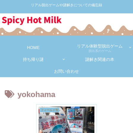
リアル脱出ゲームや謎解きについての備忘録
リアル体験型脱出ゲーム
HOME
脱出系のゲーム
持ち帰り謎
謎解き関連の本
お問い合わせ
yokohama
フィールド型