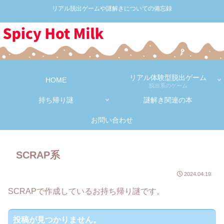
リアル脱出ゲームや謎解きについての備忘録
リアル体験型脱出ゲーム
HOME
脱出系のゲーム
持ち帰り謎
謎解き関連の本
お問い合わせ
SCRAP系
2024.04.19
SCRAPで作成しているお持ち帰り謎です。
投稿が見つかりません。